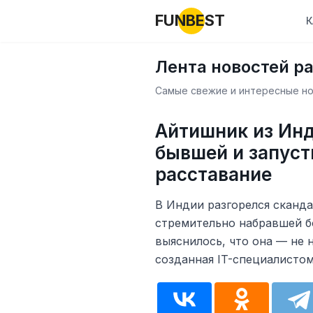
FUNBEST
К
Лента новостей р
Самые свежие и интересные нов
Айтишник из Ин
бывшей и запусти
расставание
В Индии разгорелся скандал
стремительно набравшей б
выяснилось, что она — не 
созданная IT-специалистом