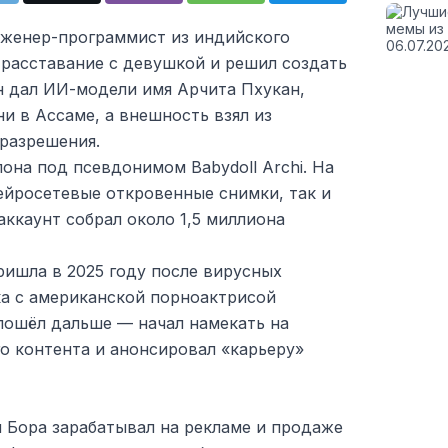
нженер-программист из индийского
 расставание с девушкой и решил создать
н дал ИИ-модели имя Арчита Пхукан,
и в Ассаме, а внешность взял из
 разрешения.
лона под псевдонимом Babydoll Archi. На
ейросетевые откровенные снимки, так и
аккаунт собрал около 1,5 миллиона
ришла в 2025 году после вирусных
ка с американской порноактрисой
пошёл дальше — начал намекать на
о контента и анонсировал «карьеру»
 Бора зарабатывал на рекламе и продаже