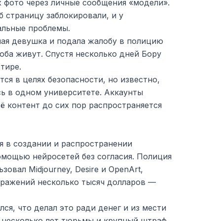
 фото через личные сообщения «модели».
 страницу заблокировали, и у
альные проблемы.
шая девушка и подала жалобу в полицию
 оба живут. Спустя несколько дней Бору
тире.
ся в целях безопасности, но известно,
сь в одном университете. Аккаунты
 её контент до сих пор распространяется
я в создании и распространении
омощью нейросетей без согласия. Полиция
зовал Midjourney, Desire и OpenArt,
бражений несколько тысяч долларов —
ся, что делал это ради денег и из мести
т несколько лет тюрьмы и крупный штраф