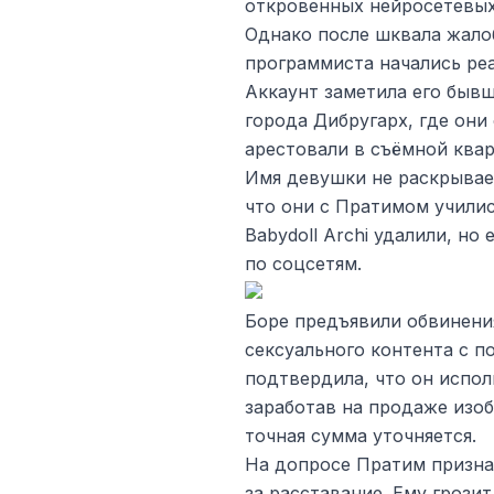
откровенных нейросетевых
Однако после шквала жалоб
программиста начались ре
Аккаунт заметила его быв
города Дибругарх, где они
арестовали в съёмной квар
Имя девушки не раскрывает
что они с Пратимом учили
Babydoll Archi удалили, но
по соцсетям.
Боре предъявили обвинени
сексуального контента с п
подтвердила, что он исполь
заработав на продаже изо
точная сумма уточняется.
На допросе Пратим признал
за расставание. Ему грози