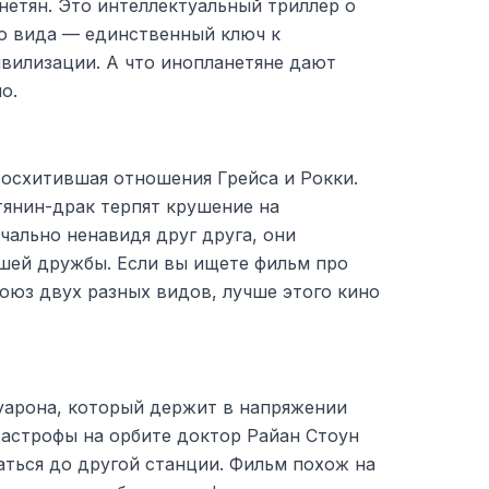
нетян. Это интеллектуальный триллер о
го вида — единственный ключ к
вилизации. А что инопланетяне дают
о.
восхитившая отношения Грейса и Рокки.
тянин-драк терпят крушение на
чально ненавидя друг друга, они
йшей дружбы. Если вы ищете фильм про
оюз двух разных видов, лучше этого кино
уарона, который держит в напряжении
тастрофы на орбите доктор Райан Стоун
аться до другой станции. Фильм похож на