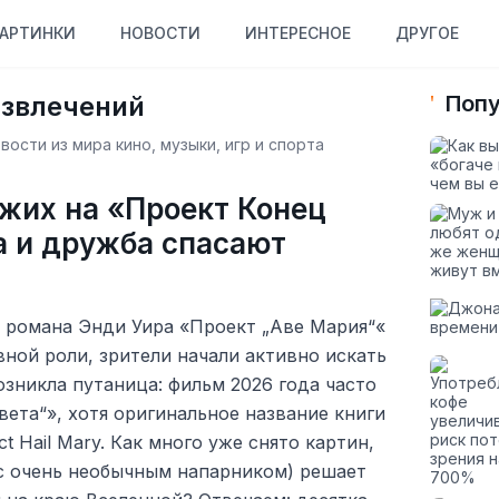
АРТИНКИ
НОВОСТИ
ИНТЕРЕСНОЕ
ДРУГОЕ
азвлечений
Попу
ости из мира кино, музыки, игр и спорта
ожих на «Проект Конец
ка и дружба спасают
 романа Энди Уира «Проект „Аве Мария“«
вной роли, зрители начали активно искать
озникла путаница: фильм 2026 года часто
вета“», хотя оригинальное название книги
 Hail Mary. Как много уже снято картин,
 с очень необычным напарником) решает