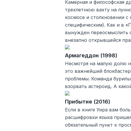
Камерная и философская д
трехлетнюю вахту на лунно
космосе и столкновении с
специфическим). Как и в «
вынужден переосмыслить 
внезапно открывшейся пра
Армагеддон (1998)
Несмотря на малую долю н
это важнейший блокбастер
проблемы. Команда буриль
взорвать астероид. А како
Прибытие (2016)
Если в книге Уира вам бол
расшифровки языка пришел
обязательный пункт к прос