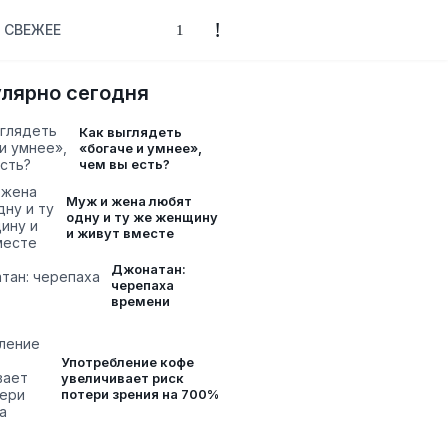
СВЕЖЕЕ
лярно сегодня
Как выглядеть
«богаче и умнее»,
чем вы есть?
Муж и жена любят
одну и ту же женщину
и живут вместе
Джонатан:
черепаха
времени
Употребление кофе
увеличивает риск
потери зрения на 700%