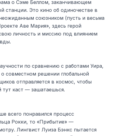
рама о Сэме Беллом, заканчивающем
й станции. Это кино об одиночестве в
 неожиданным союзником (пусть и весьма
Проекте Аве Мария», здесь герой
свою личность и миссию под влиянием
вды.
аучности по сравнению с работами Уира,
 о совместном решении глобальной
щиков отправляется в космос, чтобы
й тут каст — зашатаешься.
ьше всего понравился процесс
ьца Рокки, то «Прибытие» —
мотру. Лингвист Луиза Бэнкс пытается