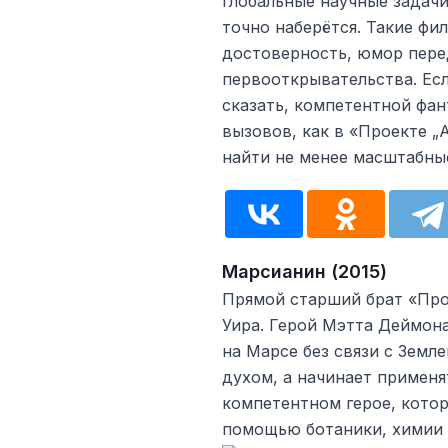
глобальные научные задачи
точно наберётся. Такие ф
достоверность, юмор пере
первооткрывательства. Есл
сказать, компетентной фа
вызовов, как в «Проекте „
найти не менее масштабны
Марсианин (2015)
Прямой старший брат «Про
Уира. Герой Мэтта Деймона
на Марсе без связи с Земле
духом, а начинает применя
компетентном герое, кото
помощью ботаники, химии 