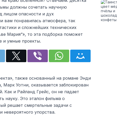
 на краю Вселенной? Отвечаем: десятка
ильмы должны сочетать научную
д лицом опасности и дух
и вам понравилась атмосфера, так
нтастики и сложнейших технических
Аве Мария“», то эта подборка поможет
е и умные проекты.
екта», также основанный на романе Энди
, Марк Уотни, оказывается заблокирован
й. Как и Райланд Грейс, он не падает
ть науку. Это эталон фильма о
рый решает смертельные задачи с
и невероятного упорства.