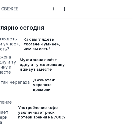
СВЕЖЕЕ
лярно сегодня
Как выглядеть
«богаче и умнее»,
чем вы есть?
Муж и жена любят
одну и ту же женщину
и живут вместе
Джонатан:
черепаха
времени
Употребление кофе
увеличивает риск
потери зрения на 700%