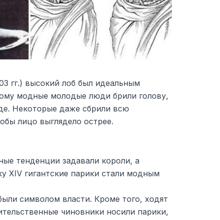
03 гг.) высокий лоб был идеальным
тому модные молодые люди брили голову,
де. Некоторые даже сбрили всю
тобы лицо выглядело острее.
ные тенденции задавали короли, а
у XIV гигантские парики стали модным
ыли символом власти. Кроме того, ходят
ительственные чиновники носили парики,