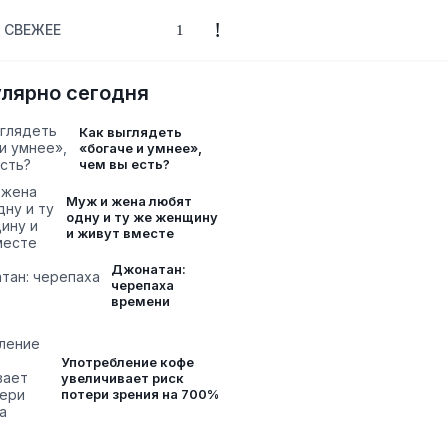
СВЕЖЕЕ
лярно сегодня
Как выглядеть
«богаче и умнее»,
чем вы есть?
Муж и жена любят
одну и ту же женщину
и живут вместе
Джонатан:
черепаха
времени
Употребление кофе
увеличивает риск
потери зрения на 700%