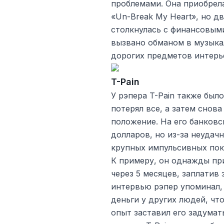
проблемами. Она приобрел
«Un-Break My Heart», но д
столкнулась с финансовыми
вызвано обманом в музыка
дорогих предметов интерь
T-Pain
У рэпера T-Pain также был
потерял все, а затем снов
положение. На его банковс
долларов, но из-за неуда
крупных импульсивных поку
К примеру, он однажды при
через 5 месяцев, заплатив 
интервью рэпер упоминал,
деньги у других людей, чт
опыт заставил его задумат