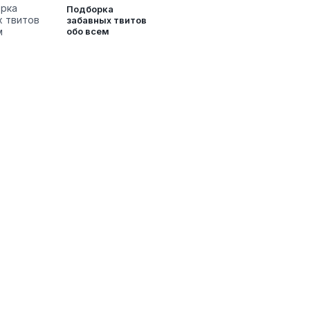
Подборка
забавных твитов
обо всем