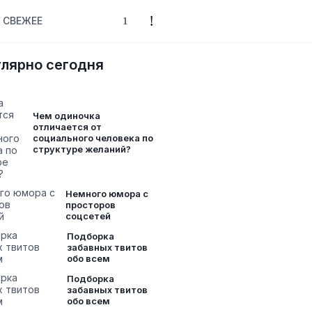
СВЕЖЕЕ
лярно сегодня
Чем одиночка
отличается от
социального человека по
структуре желаний?
Немного юмора с
просторов
соцсетей
Подборка
забавных твитов
обо всем
Подборка
забавных твитов
обо всем