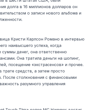
ивы в шести штатах США, были
ия долга в 16 миллионов долларов он
вительством о записи нового альбома и
лженности.
евица Кристи Карлсон Романо в интервью
оего наивысшего успеха, когда
е суммы денег, она ответственно
нсами. Она тратила деньги на шопинг,
ей, посещение «экстрасенсов» и прочее.
в трате средств, а затем просто
. После столкновения с финансовыми
 важность разумного управления
nt Touch This» рэпер MC Hammer достиг