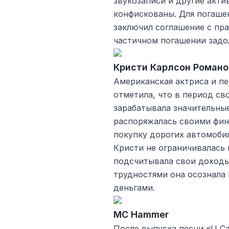
звукозаписи и другие акт
конфискованы. Для погашен
заключил соглашение с пра
частичном погашении задо
Кристи Карлсон Романо
Американская актриса и п
отметила, что в период св
зарабатывала значительны
распоряжалась своими фина
покупку дорогих автомобил
Кристи не ограничивалась 
подсчитывала свои доходы
трудностями она осознала
деньгами.
MC Hammer
После выпуска песни «U Ca