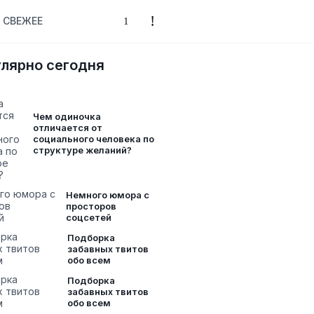
СВЕЖЕЕ
лярно сегодня
Чем одиночка
отличается от
социального человека по
структуре желаний?
Немного юмора с
просторов
соцсетей
Подборка
забавных твитов
обо всем
Подборка
забавных твитов
обо всем