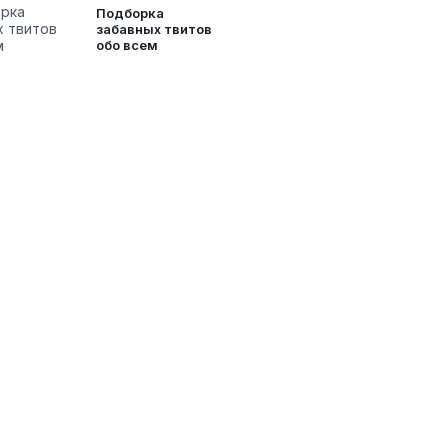
Подборка
забавных твитов
обо всем