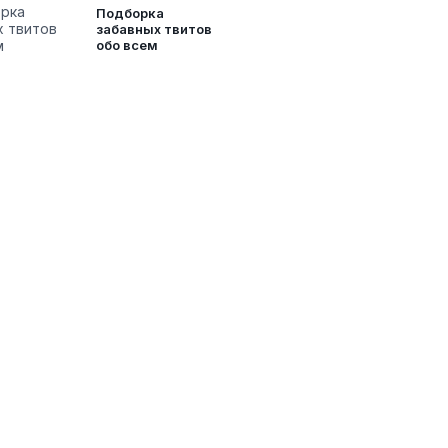
Подборка
забавных твитов
обо всем