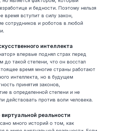
 но является фактором, который
езработице и бедности. Поэтому нельзя
е время вступит в силу закон,
е сотрудников и роботов в любой
и.
искусственного интеллекта
атор» впервые поднял страх перед
 до такой степени, что он восстал
астоящее время многие страны работают
ого интеллекта, но в будущем
ность принятия законов,
тие в определенной степени и не
и действовать против воли человека.
р виртуальной реальности
сано много историй о том, как
ся в мире виртуальной реальности. Если