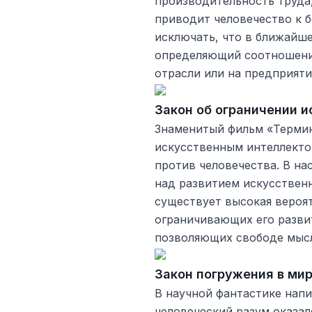
производительность труда,
приводит человечество к б
исключать, что в ближайше
определяющий соотношени
отрасли или на предприяти
Закон об ограничении 
Знаменитый фильм «Термин
искусственным интеллектом
против человечества. В н
над развитием искусственн
существует высокая вероят
ограничивающих его разви
позволяющих свободе мысл
Закон погружения в ми
В научной фантастике напи
человеческий разум оказал