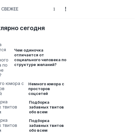
СВЕЖЕЕ
лярно сегодня
Чем одиночка
отличается от
социального человека по
структуре желаний?
Немного юмора с
просторов
соцсетей
Подборка
забавных твитов
обо всем
Подборка
забавных твитов
обо всем