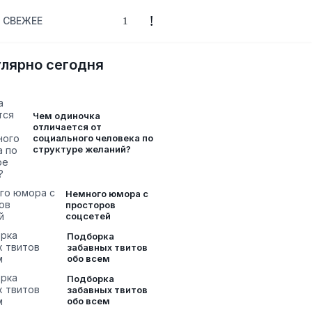
СВЕЖЕЕ
лярно сегодня
Чем одиночка
отличается от
социального человека по
структуре желаний?
Немного юмора с
просторов
соцсетей
Подборка
забавных твитов
обо всем
Подборка
забавных твитов
обо всем