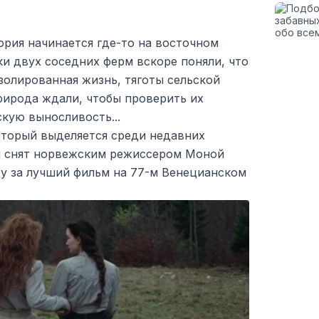
тория начинается где-то на восточном
и двух соседних ферм вскоре поняли, что
изолированная жизнь, тяготы сельской
рирода ждали, чтобы проверить их
кую выносливость...
оторый выделяется среди недавних
л снят норвежским режиссером Моной
ду за лучший фильм на 77-м Венецианском