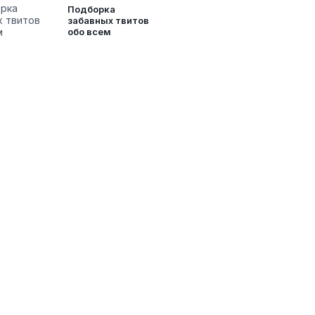
Подборка
забавных твитов
обо всем