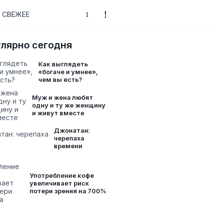
СВЕЖЕЕ
лярно сегодня
Как выглядеть
«богаче и умнее»,
чем вы есть?
Муж и жена любят
одну и ту же женщину
и живут вместе
Джонатан:
черепаха
времени
Употребление кофе
увеличивает риск
потери зрения на 700%