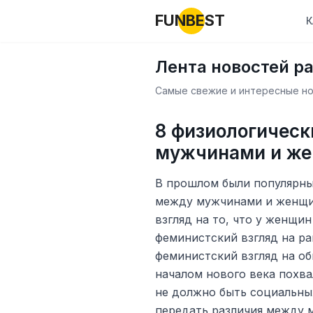
FUNBEST
К
Лента новостей р
Самые свежие и интересные нов
8 физиологическ
мужчинами и ж
В прошлом были популярны
между мужчинами и женщи
взгляд на то, что у женщи
феминистский взгляд на р
феминистский взгляд на о
началом нового века похва
не должно быть социальных
передать различия между