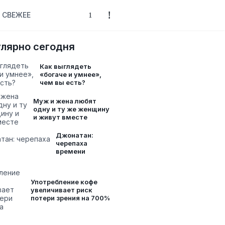
СВЕЖЕЕ
лярно сегодня
Как выглядеть
«богаче и умнее»,
чем вы есть?
Муж и жена любят
одну и ту же женщину
и живут вместе
Джонатан:
черепаха
времени
Употребление кофе
увеличивает риск
потери зрения на 700%