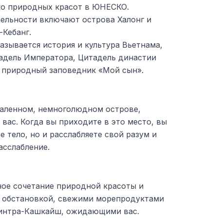
ко природных красот в ЮНЕСКО.
ельности включают острова Халонг и
-Кебанг.
казывается история и культура Вьетнама,
тадель Императора, Цитадель династии
и природный заповедник «Мой сын».
даленном, немноголюдном острове,
вас. Когда вы приходите в это место, вы
е тело, но и расслабляете свой разум и
асслабление.
ное сочетание природной красоты и
й обстановкой, свежими морепродуктами
интра-Кашкайш, ожидающими вас.