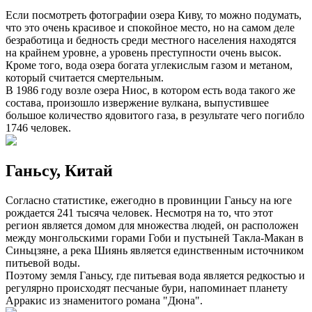
Если посмотреть фотографии озера Киву, то можно подумать,
что это очень красивое и спокойное место, но на самом деле
безработица и бедность среди местного населения находятся
на крайнем уровне, а уровень преступности очень высок.
Кроме того, вода озера богата углекислым газом и метаном,
который считается смертельным.
В 1986 году возле озера Ниос, в котором есть вода такого же
состава, произошло извержение вулкана, выпустившее
большое количество ядовитого газа, в результате чего погибло
1746 человек.
Ганьсу, Китай
Согласно статистике, ежегодно в провинции Ганьсу на юге
рождается 241 тысяча человек. Несмотря на то, что этот
регион является домом для множества людей, он расположен
между монгольскими горами Гоби и пустыней Такла-Макан в
Синьцзяне, а река Шиянь является единственным источником
питьевой воды.
Поэтому земля Ганьсу, где питьевая вода является редкостью и
регулярно происходят песчаные бури, напоминает планету
Арракис из знаменитого романа "Дюна".