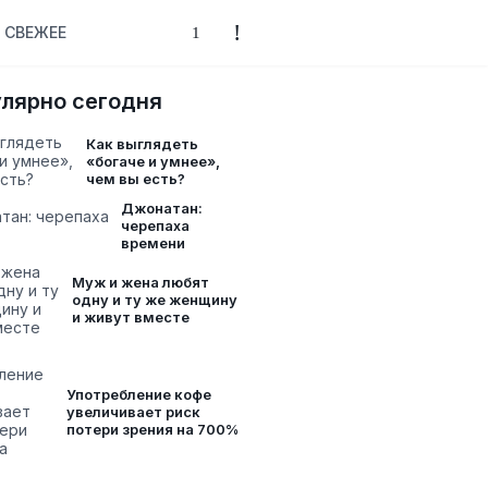
СВЕЖЕЕ
лярно сегодня
Как выглядеть
«богаче и умнее»,
чем вы есть?
Джонатан:
черепаха
времени
Муж и жена любят
одну и ту же женщину
и живут вместе
Употребление кофе
увеличивает риск
потери зрения на 700%