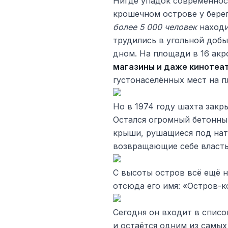
Нигде упадок современност
крошечном острове у берег
более 5 000 человек
находи
трудились в угольной доб
дном. На площади в 16 ак
магазины и даже кинотеа
густонаселённых мест на п
Но в 1974 году шахта закр
Остался огромный бетонный
крыши, рушащиеся под нат
возвращающие себе власть
С высоты остров всё ещё 
отсюда его имя: «Остров-кор
Сегодня он входит в спис
и остаётся одним из самы