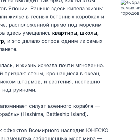
и не выглядит так ярко, как на этом
ов Японии. Раньше здесь кипела жизнь:
ли жильё в тесных бетонных коробках и
ыче, расположенной прямо под морским
ров здесь умещались
квартиры, школы,
тр
, и это делало остров одним из самых
ланете.
ылась, и жизнь исчезла почти мгновенно.
 призрак: стены, крошащиеся в океан,
иском штормов, и растения, неспешно
 над руинами.
напоминает силуэт военного корабля —
абль» (Hashima, Battleship Island).
ок объектов Всемирного наследия ЮНЕСКО
х знаменитых заброшенных мест мира —