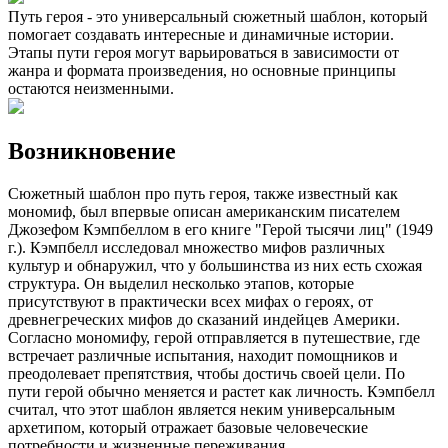
Путь героя - это универсальный сюжетный шаблон, который
помогает создавать интересные и динамичные истории.
Этапы пути героя могут варьироваться в зависимости от
жанра и формата произведения, но основные принципы
остаются неизменными.
Возникновение
Сюжетный шаблон про путь героя, также известный как
мономиф, был впервые описан американским писателем
Джозефом Кэмпбеллом в его книге "Герой тысячи лиц" (1949
г.). Кэмпбелл исследовал множество мифов различных
культур и обнаружил, что у большинства из них есть схожая
структура. Он выделил несколько этапов, которые
присутствуют в практически всех мифах о героях, от
древнегреческих мифов до сказаний индейцев Америки.
Согласно мономифу, герой отправляется в путешествие, где
встречает различные испытания, находит помощников и
преодолевает препятствия, чтобы достичь своей цели. По
пути герой обычно меняется и растет как личность. Кэмпбелл
считал, что этот шаблон является неким универсальным
архетипом, который отражает базовые человеческие
потребности и жизненные переживания.