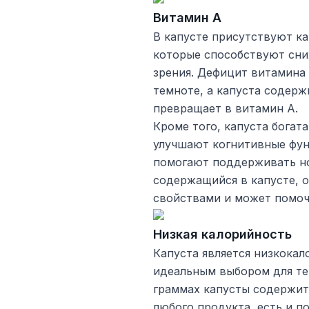
Витамин А
В капусте присутствуют ка
которые способствуют сни
зрения. Дефицит витамина 
темноте, а капуста содерж
превращает в витамин A.
Кроме того, капуста богат
улучшают когнитивные фу
помогают поддерживать но
содержащийся в капусте, 
свойствами и может помоч
Низкая калорийность
Капуста является низкокал
идеальным выбором для тех
граммах капусты содержитс
любого продукта, есть и п