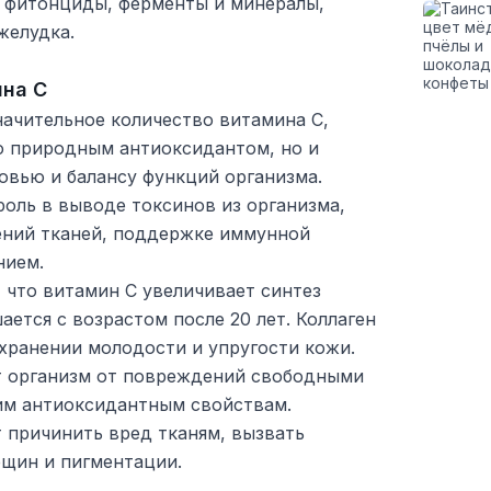
 фитонциды, ферменты и минералы,
желудка.
на С
начительное количество витамина C,
ко природным антиоксидантом, но и
овью и балансу функций организма.
оль в выводе токсинов из организма,
ний тканей, поддержке иммунной
нием.
 что витамин C увеличивает синтез
ается с возрастом после 20 лет. Коллаген
хранении молодости и упругости кожи.
т организм от повреждений свободными
им антиоксидантным свойствам.
 причинить вред тканям, вызвать
рщин и пигментации.