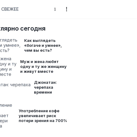
СВЕЖЕЕ
лярно сегодня
Как выглядеть
«богаче и умнее»,
чем вы есть?
Муж и жена любят
одну и ту же женщину
и живут вместе
Джонатан:
черепаха
времени
Употребление кофе
увеличивает риск
потери зрения на 700%