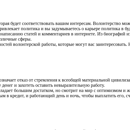
орая будет соответствовать вашим интересам. Волонтерство може
ривлекает политика и вы задумываетесь о карьере политика в буд
 написанию статей и комментариев в интернете. Из биографий и
азличные сферы.
ностей волонтерской работы, которые могут вас заинтересовать.
 означает отказ от стремления к всеобщей материальной цивилиз
е денег и захотеть оставить невыразительную работу.
обладает большим достатком, но смотрит на мир с оптимизмом и
 в кредит, и работающий день и ночь, чтобы выплатить его, сч