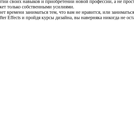
витии своих навыков и приобретении новой профессии, а не прос
ожет только собственными усилиями.
 нет времени заниматься тем, что вам не нравится, или занимать
ter Effects и пройдя курсы дизайна, вы наверняка никогда не ост