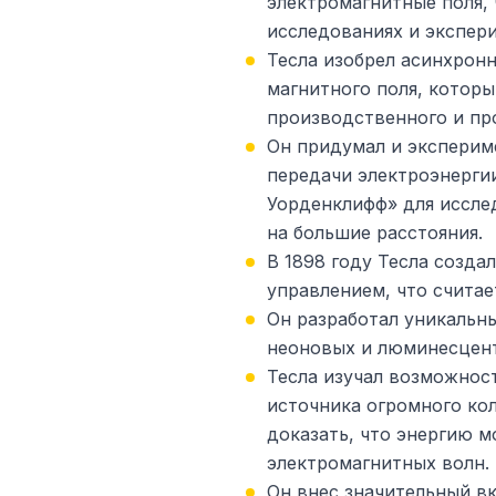
электромагнитные поля, 
исследованиях и экспер
Тесла изобрел асинхрон
магнитного поля, котор
производственного и пр
Он придумал и эксперим
передачи электроэнерги
Уорденклифф» для иссле
на большие расстояния.
В 1898 году Тесла созд
управлением, что считае
Он разработал уникальн
неоновых и люминесцен
Тесла изучал возможност
источника огромного ко
доказать, что энергию 
электромагнитных волн.
Он внес значительный вк