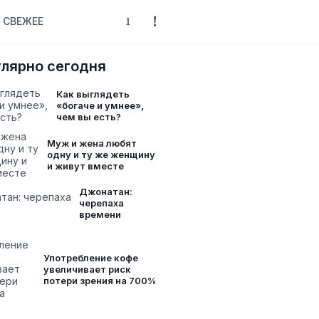
СВЕЖЕЕ
лярно сегодня
Как выглядеть
«богаче и умнее»,
чем вы есть?
Муж и жена любят
одну и ту же женщину
и живут вместе
Джонатан:
черепаха
времени
Употребление кофе
увеличивает риск
потери зрения на 700%