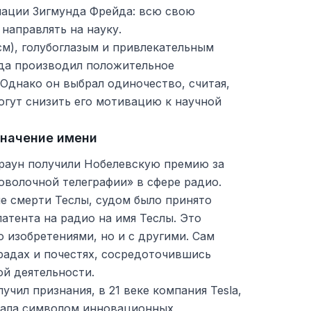
ации Зигмунда Фрейда: всю свою
направлять на науку.
см), голубоглазым и привлекательным
да производил положительное
Однако он выбрал одиночество, считая,
огут снизить его мотивацию к научной
значение имени
Браун получили Нобелевскую премию за
оволочной телеграфии» в сфере радио.
ле смерти Теслы, судом было принято
атента на радио на имя Теслы. Это
о изобретениями, но и с другими. Сам
градах и почестях, сосредоточившись
ой деятельности.
учил признания, в 21 веке компания Tesla,
стала символом инновационных