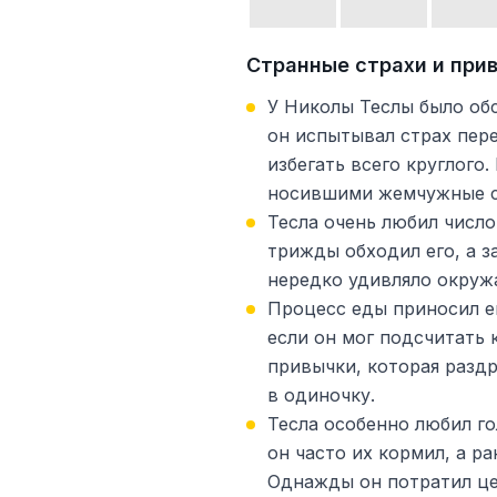
Странные страхи и при
У Николы Теслы было об
он испытывал страх пер
избегать всего круглого
носившими жемчужные с
Тесла очень любил число
трижды обходил его, а з
нередко удивляло окру
Процесс еды приносил ем
если он мог подсчитать 
привычки, которая раздр
в одиночку.
Тесла особенно любил г
он часто их кормил, а р
Однажды он потратил це