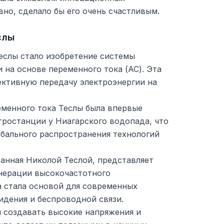
овно, сделало бы его очень счастливым.
слы
слы стало изобретение системы
 на основе переменного тока (AC). Эта
ективную передачу электроэнергии на
еменного тока Теслы была впервые
тростанции у Ниагарского водопада, что
обального распространения технологий
танная Николой Теслой, представляет
енерации высокочастотного
а стала основой для современных
идения и беспроводной связи.
 создавать высокие напряжения и