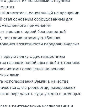
что делает их полезными в научных
иментах.
ный двигатель, основанный на вращении
ый стал основным оборудованием для
омышленного применения.
ентировал с идеей беспроводной
и, построив огромную «Башню
дования возможности передачи энергии
ал первую лодку с дистанционным
тся началом новой эры в робототехнике.
ые системы освещения на основе
тных ламп.
ь использования Земли в качестве
личества электроэнергии, намереваясь
можно передавать куда угодно с помощью
лад в рентгеновские исследования и