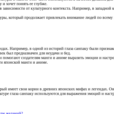
у и хочет понять ее глубже.
в зависимости от культурного контекста. Например, в западной 
ьтуры, который продолжает привлекать внимание людей по всему 
дах. Например, в одной из историй глаза санпаку были признако
век был предназначен для неудачи и бед.
ни помогают создателям манги и аниме выразить эмоции и настро
ти японской манги и аниме.
торый имеет свои корни в древних японских мифах и легендах. 
льтуре глаза санпаку используются для выражения эмоций и наст