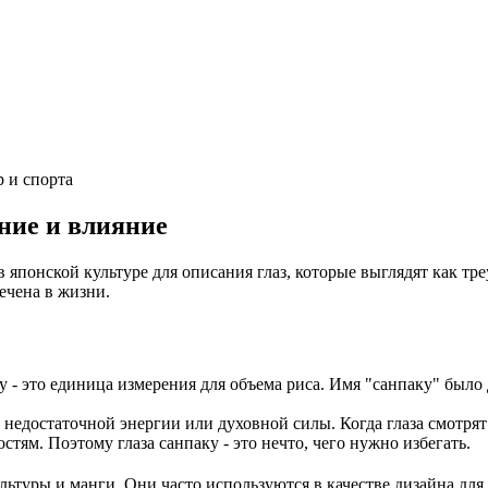
 и спорта
ение и влияние
 японской культуре для описания глаз, которые выглядят как тре
ечена в жизни.
аку - это единица измерения для объема риса. Имя "санпаку" был
недостаточной энергии или духовной силы. Когда глаза смотрят в
тям. Поэтому глаза санпаку - это нечто, чего нужно избегать.
льтуры и манги. Они часто используются в качестве дизайна для