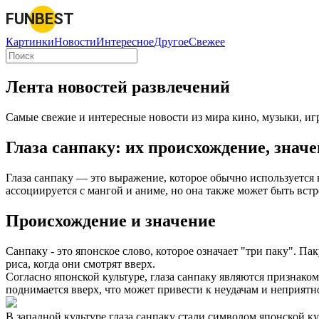
FUNBEST
Картинки
Новости
Интересное
Другое
Свежее
Лента новостей развлечений
Самые свежие и интересные новости из мира кино, музыки, игр
Глаза санпаку: их происхождение, знач
Глаза санпаку — это выражение, которое обычно используется в
ассоциируется с мангой и аниме, но она также может быть встр
Происхождение и значение
Санпаку - это японское слово, которое означает "три паку". П
риса, когда они смотрят вверх.
Согласно японской культуре, глаза санпаку являются признаком 
поднимается вверх, что может привести к неудачам и неприятнос
В западной культуре глаза санпаку стали символом японской ку