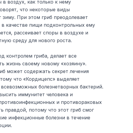
 в воздух, как только к нему
оворят, что некоторые виды
 зиму. При этом гриб преодолевает
я в качестве пищи подконтрольных ему
ается, рассеивает споры в воздухе и
тную среду для нового роста.
д контролем гриба, делает все
ть жизнь своему новому «хозяину».
риб может содержать секрет лечения
отому что «Кордицепс» выделяет
всевозможных болезнетворных бактерий.
высить иммунитет человека и
 противоинфекционных и противораковых
ь правдой, потому что этот гриб смог
кие инфекционные болезни в течение
юции.