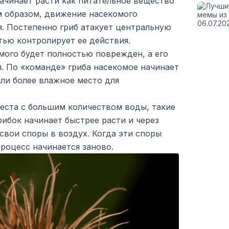
начинает расти как питательное вещество
м образом, движение насекомого
я. Постепенно гриб атакует центральную
тью контролирует ее действия.
мого будет полностью поврежден, а его
. По «команде» гриба насекомое начинает
ли более влажное место для
еста с большим количеством воды, такие
 грибок начинает быстрее расти и через
свои споры в воздух. Когда эти споры
роцесс начинается заново.