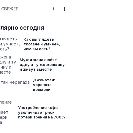
СВЕЖЕЕ
лярно сегодня
Как выглядеть
«богаче и умнее»,
чем вы есть?
Муж и жена любят
одну и ту же женщину
и живут вместе
Джонатан:
черепаха
времени
Употребление кофе
увеличивает риск
потери зрения на 700%