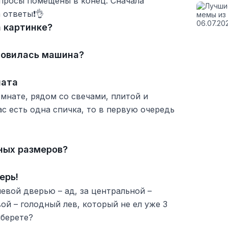
просы помещены в конец. Сначала
а ответы❗👌
а картинке?
ановилась машина?
ната
мнате, рядом со свечами, плитой и
ас есть одна спичка, то в первую очередь
ных размеров?
ерь!
левой дверью – ад, за центральной –
ой – голодный лев, который не ел уже 3
ыберете?