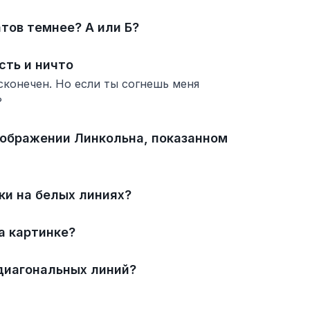
атов темнее? А или Б?
сть и ничто
есконечен. Но если ты согнешь меня
?
изображении Линкольна, показанном
ки на белых линиях?
на картинке?
 диагональных линий?