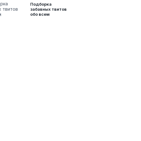
Подборка
забавных твитов
обо всем