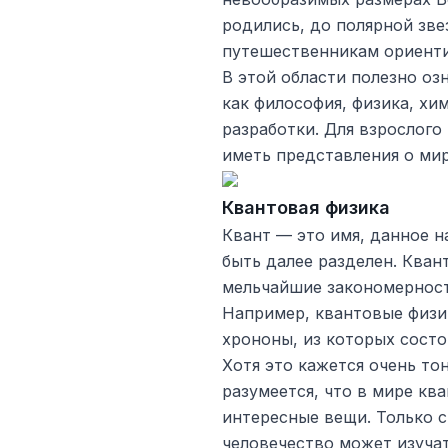
родились, до полярной зв
путешественникам ориенти
В этой области полезно оз
как философия, физика, хи
разработки. Для взрослого
иметь представления о ми
Квантовая физика
Квант — это имя, данное 
быть далее разделен. Кван
мельчайшие закономерности
Например, квантовые физи
хрононы, из которых состо
Хотя это кажется очень то
разумеется, что в мире кв
интересные вещи. Только 
человечество может изучат