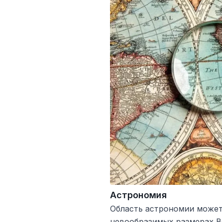
Астрономия
Область астрономии может
невообразимых размерах В