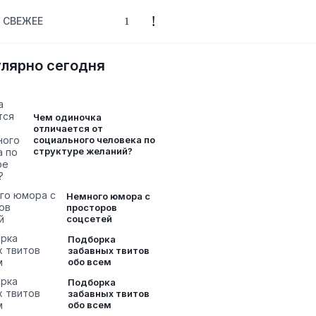
СВЕЖЕЕ
лярно сегодня
Чем одиночка
отличается от
социального человека по
структуре желаний?
Немного юмора с
просторов
соцсетей
Подборка
забавных твитов
обо всем
Подборка
забавных твитов
обо всем