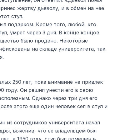
еступление, он ответил: «Дьявол помог
принес жертву дьяволу, и в обмен на нее
тот стул.
был подарком. Кроме того, любой, кто
тул, умрет через 3 дня. В конце концов
мущество было продано. Некоторые
нфискованы на складе университета, так
я.
елых 250 лет, пока внимание не привлек
0 году. Он решил унести его в свою
есполезным. Однако через три дня его
осле этого еще один человек сел в стул и
ин из сотрудников университета начал
дры, выяснив, что ее владельцем был
лет, в 1950 году, стул был помещен в