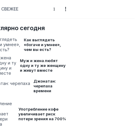
СВЕЖЕЕ
лярно сегодня
Как выглядеть
«богаче и умнее»,
чем вы есть?
Муж и жена любят
одну и ту же женщину
и живут вместе
Джонатан:
черепаха
времени
Употребление кофе
увеличивает риск
потери зрения на 700%