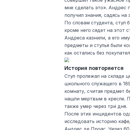
совершил такое ужасное пр
мне сделать это». Андрес 
получил знания, садясь на э
По словам студента, стул 
кроме него сядет на этот с
Андреса казнили, а его и
предметы и стулья были ко
как остались без покупател
История повторяется
Стул пролежал на складе ц
школьного служащего в 189
комнату, считая предмет б
нашли мертвым в кресле. П
также умер через три дня.
После этих инцидентов од
исследовать историю кафе
Андрес де Проас. Через 60 