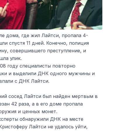
ле дома, где жил Лайтси, пропала 4-
шли спустя 11 дней. Конечно, полиция
ину, совершившего преступление, и
шла улик.
008 году специалисты повторно
шки и выделили ДНК одного мужчины и
впали с ДНК Лайтси.
тний сосед Лайтси был найден мертвым в
зан 42 раза, а в его доме пропала
оружия и ценных монет.
эксперты обнаружили ДНК на месте
 Кристоферу Лайтси не удалось уйти,