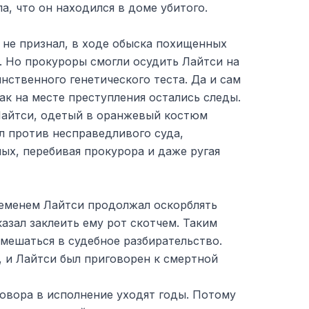
, что он находился в доме убитого.
не признал, в ходе обыска похищенных
. Но прокуроры смогли осудить Лайтси на
нственного генетического теста. Да и сам
как на месте преступления остались следы.
Лайтси, одетый в оранжевый костюм
л против несправедливого суда,
ых, перебивая прокурора и даже ругая
ременем Лайтси продолжал оскорблять
казал заклеить ему рот скотчем. Таким
вмешаться в судебное разбирательство.
 и Лайтси был приговорен к смертной
овора в исполнение уходят годы. Потому