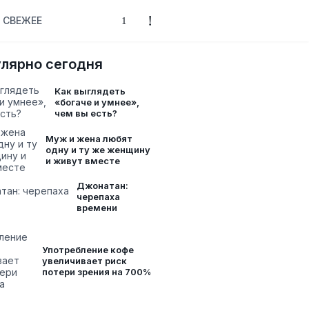
СВЕЖЕЕ
лярно сегодня
Как выглядеть
«богаче и умнее»,
чем вы есть?
Муж и жена любят
одну и ту же женщину
и живут вместе
Джонатан:
черепаха
времени
Употребление кофе
увеличивает риск
потери зрения на 700%