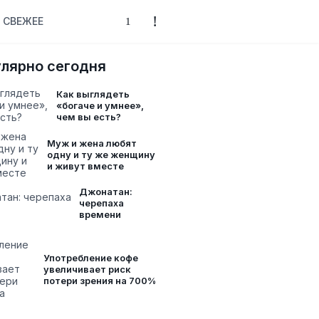
СВЕЖЕЕ
лярно сегодня
Как выглядеть
«богаче и умнее»,
чем вы есть?
Муж и жена любят
одну и ту же женщину
и живут вместе
Джонатан:
черепаха
времени
Употребление кофе
увеличивает риск
потери зрения на 700%