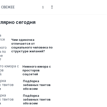
СВЕЖЕЕ
лярно сегодня
Чем одиночка
отличается от
социального человека по
структуре желаний?
Немного юмора с
просторов
соцсетей
Подборка
забавных твитов
обо всем
Подборка
забавных твитов
обо всем