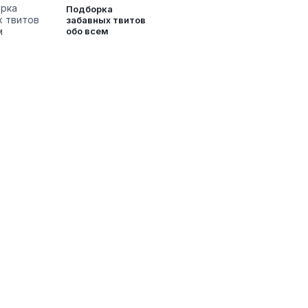
Подборка
забавных твитов
обо всем