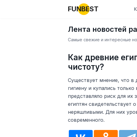
FUNBEST
К
Лента новостей р
Самые свежие и интересные нов
Как древние еги
чистоту?
Существует мнение, что в
гигиену и купались только
представляло риск для их 
египтян свидетельствует о
неряшливыми. Для них уров
современного.