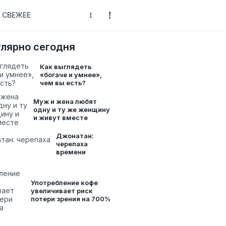
СВЕЖЕЕ
лярно сегодня
Как выглядеть
«богаче и умнее»,
чем вы есть?
Муж и жена любят
одну и ту же женщину
и живут вместе
Джонатан:
черепаха
времени
Употребление кофе
увеличивает риск
потери зрения на 700%