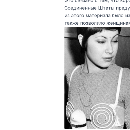
Это связано с тем, что кор
Соединенные Штаты предуп
из этого материала было и
также позволило женщинам