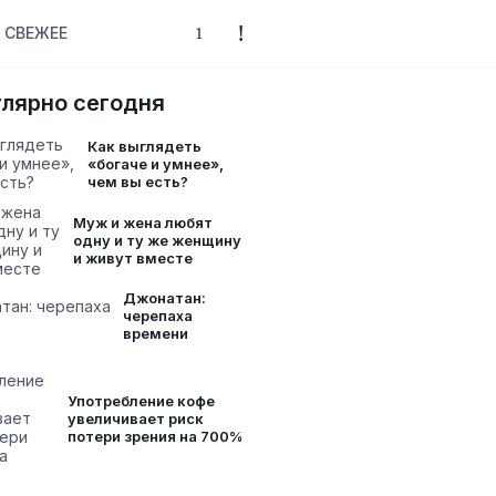
СВЕЖЕЕ
лярно сегодня
Как выглядеть
«богаче и умнее»,
чем вы есть?
Муж и жена любят
одну и ту же женщину
и живут вместе
Джонатан:
черепаха
времени
Употребление кофе
увеличивает риск
потери зрения на 700%