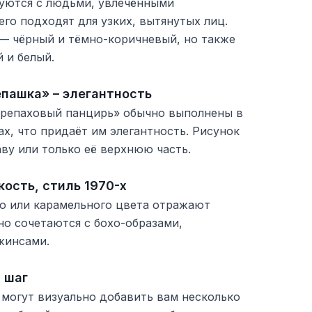
руются с людьми, увлечёнными
его подходят для узких, вытянутых лиц.
— чёрный и тёмно-коричневый, но также
 и белый.
епашка» – элегантность
черепаховый панцирь» обычно выполнены в
х, что придаёт им элегантность. Рисунок
ву или только её верхнюю часть.
кость, стиль 1970-х
го или карамельного цвета отражают
но сочетаются с бохо-образами,
жинсами.
 шаг
 могут визуально добавить вам несколько