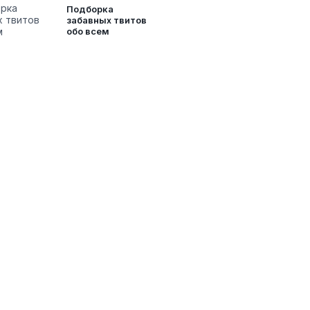
Подборка
забавных твитов
обо всем