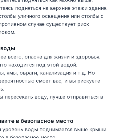
арайтесь подняться как можно выше.
таясь подняться на верхние этажи здания.
столбы уличного освещения или столбы с
противном случае существует риск
током.
 воды
ее всего, опасна для жизни и здоровья.
что находится под этой водой.
, ямы, овраги, канализация и т.д. Но
вероятностью смоет вас, и вы рискуете
ь.
ы пересекать воду, лучше отправиться в
ывите в безопасное место
ли уровень воды поднимается выше крыши
е в безопасное место.