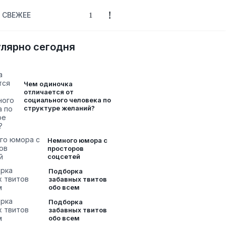
СВЕЖЕЕ
лярно сегодня
Чем одиночка
отличается от
социального человека по
структуре желаний?
Немного юмора с
просторов
соцсетей
Подборка
забавных твитов
обо всем
Подборка
забавных твитов
обо всем