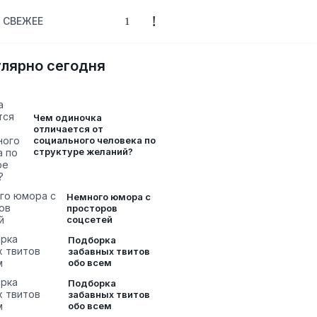
СВЕЖЕЕ
лярно сегодня
Чем одиночка
отличается от
социального человека по
структуре желаний?
Немного юмора с
просторов
соцсетей
Подборка
забавных твитов
обо всем
Подборка
забавных твитов
обо всем