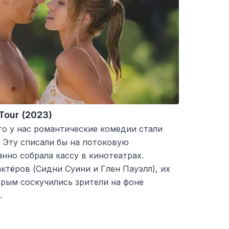
Tour (2023)
то у нас романтические комедии стали
 Эту списали бы на потоковую
нно собрала кассу в кинотеатрах.
ктёров (Сидни Суини и Глен Пауэлл), их
торым соскучились зрители на фоне
.