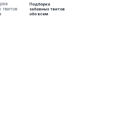
Подборка
забавных твитов
обо всем