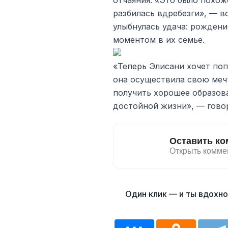
отчаяния. «Это было похож
разбилась вдребезги», — в
улыбнулась удача: рожден
моментом в их семье.
«Теперь Элисани хочет поп
она осуществила свою меч
получить хорошее образов
достойной жизни», — гово