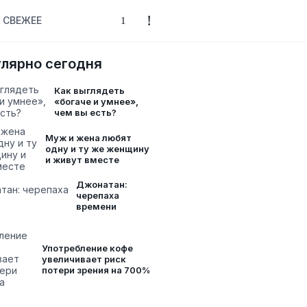
СВЕЖЕЕ
лярно сегодня
Как выглядеть
«богаче и умнее»,
чем вы есть?
Муж и жена любят
одну и ту же женщину
и живут вместе
Джонатан:
черепаха
времени
Употребление кофе
увеличивает риск
потери зрения на 700%