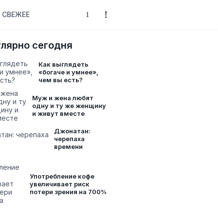
СВЕЖЕЕ
лярно сегодня
Как выглядеть
«богаче и умнее»,
чем вы есть?
Муж и жена любят
одну и ту же женщину
и живут вместе
Джонатан:
черепаха
времени
Употребление кофе
увеличивает риск
потери зрения на 700%