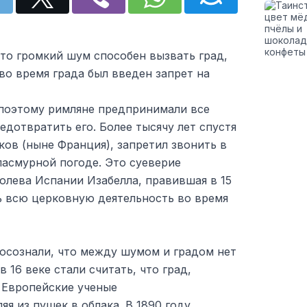
то громкий шум способен вызвать град,
 во время града был введен запрет на
 поэтому римляне предпринимали все
дотвратить его. Более тысячу лет спустя
ков (ныне Франция), запретил звонить в
пасмурной погоде. Это суеверие
олева Испании Изабелла, правившая в 15
ь всю церковную деятельность во время
осознали, что между шумом и градом нет
в 16 веке стали считать, что град,
. Европейские ученые
я из пушек в облака. В 1890 году