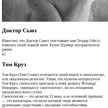
Доктор Сьюз
Известно, что Доктор Сьюсс (настоящее имя Теодор Гейсл)
изменил своей первой жене Хелен Палмер, которая болела
раком.
Том Круз
Том Круз (Tom Cruise) отличается своей верой в саентологию,
или оккультную религию. Узнав, что культом интересуется
Том Круз, саентологи прислали к нему актрису Йоланду
Пекораро, «принцессу саентологии», но их отношения
продлились всего сутки.
Саентология — это религия 21 века, и ее основной принцип
— это концепция, согласно которой люди являются
духовными существами с высшими способностями.