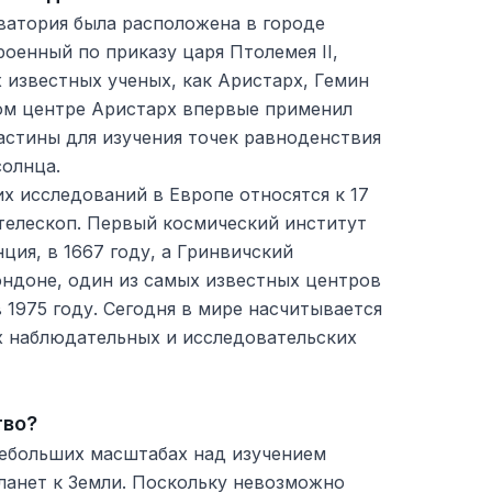
ватория была расположена в городе
роенный по приказу царя Птолемея II,
 известных ученых, как Аристарх, Гемин
том центре Аристарх впервые применил
астины для изучения точек равноденствия
солнца.
х исследований в Европе относятся к 17
 телескоп. Первый космический институт
ция, в 1667 году, а Гринвичский
ондоне, один из самых известных центров
 1975 году. Сегодня в мире насчитывается
х наблюдательных и исследовательских
тво?
небольших масштабах над изучением
ланет к Земли. Поскольку невозможно