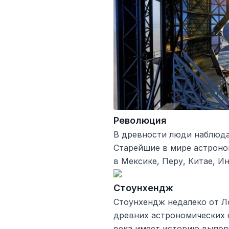
Революция
В древности люди наблюда
Старейшие в мире астроно
в Мексике, Перу, Китае, И
Стоунхендж
Стоунхендж недалеко от Л
древних астрономических 
века имеет историю выполн