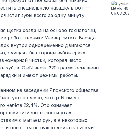
 не требует от пользователя никаких
естить специальную насадку в рот —
очистит зубы всего за одну минуту.
ая щётка создана на основе технологии,
рии робототехники Университета Васэда.
адок внутри одновременно двигаются
во, очищая обе стороны зубов сразу.
авномерной чистки, которая часто
ке зубов. G.eN весят 220 грамм, оснащены
зарядки и имеют режимы работы.
ленном на заседании Японского общества
было установлено, что g.eN имеет
го налёта 22,4%. Это означает
орошей гигиены полости рта».
ставим с мытьём рук, а в некоторых
— и при этом не нужно двигать руками.