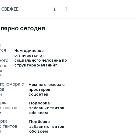
СВЕЖЕЕ
лярно сегодня
Чем одиночка
отличается от
социального человека по
структуре желаний?
Немного юмора с
просторов
соцсетей
Подборка
забавных твитов
обо всем
Подборка
забавных твитов
обо всем