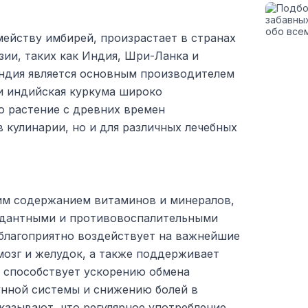
мейству имбирей, произрастает в странах
ии, таких как Индия, Шри-Ланка и
ндия является основным производителем
 и индийская куркума широко
о растение с древних времен
в кулинарии, но и для различных лечебных
им содержанием витаминов и минералов,
идантными и противовоспалительными
 благоприятно воздействует на важнейшие
 мозг и желудок, а также поддерживает
о способствует ускорению обмена
нной системы и снижению болей в
казывают, что регулярное употребление