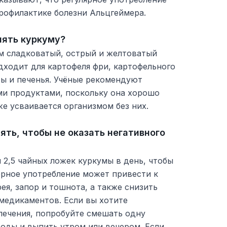
рофилактике болезни Альцгеймера.
лять куркуму?
м сладковатый, острый и желтоватый
дходит для картофеля фри, картофельного
ты и печенья. Учёные рекомендуют
ми продуктами, поскольку она хорошо
же усваивается организмом без них.
ять, чтобы не оказать негативного
 2,5 чайных ложек куркумы в день, чтобы
ерное употребление может привести к
ея, запор и тошнота, а также снизить
медикаментов. Если вы хотите
лечения, попробуйте смешать одну
оды и выпить утром или вечером. Если