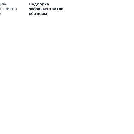
Подборка
забавных твитов
обо всем