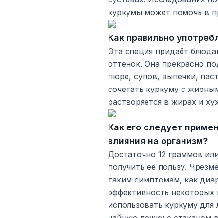
куркумы может помочь в п
Как правильно употреб
Эта специя придаёт блюда
оттенок. Она прекрасно по
пюре, супов, выпечки, пас
сочетать куркуму с жирны
растворяется в жирах и ху
Как его следует примен
влияния на организм?
Достаточно 12 граммов или
получить её пользу. Чрезм
таким симптомам, как диар
эффективность некоторых 
использовать куркуму для 
чайную ложку с стаканом в