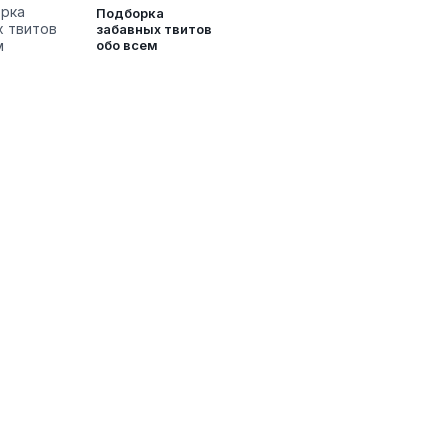
Подборка
забавных твитов
обо всем