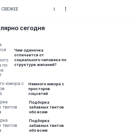
СВЕЖЕЕ
лярно сегодня
Чем одиночка
отличается от
социального человека по
структуре желаний?
Немного юмора с
просторов
соцсетей
Подборка
забавных твитов
обо всем
Подборка
забавных твитов
обо всем