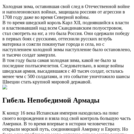
Холодная зима, оставившая свой след в Отечественной войне
и наполеоновских войнах, защищала россиян от агрессии в
1708 году даже во время Северной войны.
В то время шведский король Карл XII, поднявшийся к власти
и властвовавший над всем Скандинавским полуостровом,
стал смотреть на юг, а это была Россия. Они одержали победу
в первых боях с русскими, оттеснили русских вглубь
материка и сожгли покинутые города и села, но с
наступлением холодной зимы наступление было остановлено,
и тысячи солдат замерзли.
В том году была самая холодная зима, какой не было за
последние полтысячелетия. Следовательно, в конце войны
шведская армия, высадившаяся с 40 тысяч солдат, осталась
менее чем с 500 солдатами, и это событие уничтожило шансы
Швеции стать крупной мировой державой.
Гибель Непобедимой Армады
К концу 16 века Испанская империя находилась на пике
своего возрождения и взяла под свой контроль большую часть
Америки. В то время впервые в истории человечества
открыли морской путь, соединяющий Америку и Европу. Но