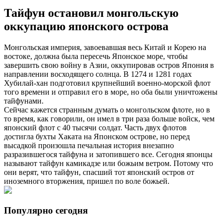
Тайфун остановил монгольскую
оккупацию японского острова
Монгольская империя, завоевавшая весь Китай и Корею на
востоке, должна была пересечь Японское море, чтобы
завершить свою войну в Азии, оккупировав остров Япония в
направлении восходящего солнца. В 1274 и 1281 годах
Хубилай-хан подготовил крупнейший военно-морской флот
того времени и отправил его в море, но оба были уничтожены
тайфунами.
Сейчас кажется странным думать о монгольском флоте, но в
то время, как говорили, он имел в три раза больше войск, чем
японский флот с 40 тысячи солдат. Часть двух флотов
достигла бухты Хаката на Японском острове, но перед
высадкой произошла печальная история внезапно
разразившегося тайфуна и затопившего все. Сегодня японцы
называют тайфун камикадзе или божьим ветром. Потому что
они верят, что тайфун, спасший тот японский остров от
иноземного вторжения, пришел по воле божьей.
Популярно сегодня