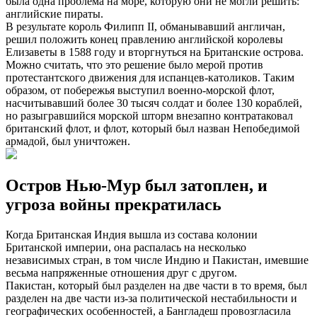
была одна проблема на море, которую они не могли решить:
английские пираты.
В результате король Филипп II, обманывавший англичан,
решил положить конец правлению английской королевы
Елизаветы в 1588 году и вторгнуться на Британские острова.
Можно считать, что это решение было мерой против
протестантского движения для испанцев-католиков. Таким
образом, от побережья выступил военно-морской флот,
насчитывавший более 30 тысяч солдат и более 130 кораблей,
но разыгравшийся морской шторм внезапно контратаковал
британский флот, и флот, который был назван Непобедимой
армадой, был уничтожен.
Остров Нью-Мур был затоплен, и
угроза войны прекратилась
Когда Британская Индия вышла из состава колонии
Британской империи, она распалась на несколько
независимых стран, в том числе Индию и Пакистан, имевшие
весьма напряженные отношения друг с другом.
Пакистан, который был разделен на две части в то время, был
разделен на две части из-за политической нестабильности и
географических особенностей, а Бангладеш провозгласила