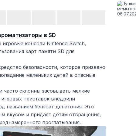
ароматизаторы в SD
 игровые консоли Nintendo Switch,
льзования карт памяти SD для
средство безопасности, которое призвано
попадание маленьких детей в опасные
ти часто склонны засовывать мелкие
и игровых приставок внедрили
од названием бензоат денатония. Это
ым вкусом и придает детям отвращение,
преднамеренного проглатывания.