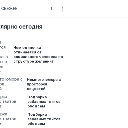
СВЕЖЕЕ
лярно сегодня
Чем одиночка
отличается от
социального человека по
структуре желаний?
Немного юмора с
просторов
соцсетей
Подборка
забавных твитов
обо всем
Подборка
забавных твитов
обо всем