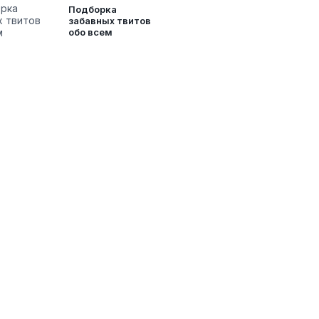
Подборка
забавных твитов
обо всем