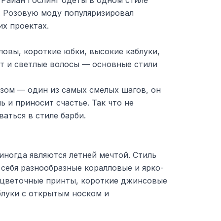
 Райан Гослинг одеты в одном стиле
. Розовую моду популяризировал
х проектах.
оловы, короткие юбки, высокие каблуки,
рт и светлые волосы — основные стили
азом — один из самых смелых шагов, он
ь и приносит счастье. Так что не
аться в стиле барби.
иногда являются летней мечтой. Стиль
себя разнообразные коралловые и ярко-
 цветочные принты, короткие джинсовые
блуки с открытым носком и