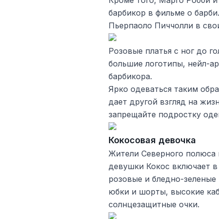
Кроме того, Марго Робби и
барбикор в фильме о барби
Пьерпаоло Пиччолли в свои
Розовые платья с ног до г
большие логотипы, нейл-а
барбикора.
Ярко одеваться таким обр
дает другой взгляд на жизн
запрещайте подростку одев
Кокосовая девочка
Жители Северного полюса 
девушки Кокос включает в 
розовые и бледно-зеленые
юбки и шорты, высокие ка
солнцезащитные очки.