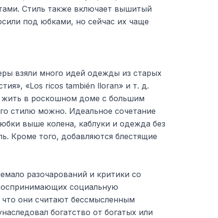
тами. Стиль также включает вышитый
осили под юбками, но сейчас их чаще
еры взяли много идей одежды из старых
я», «Los ricos también lloran» и т. д.
 жить в роскошном доме с большим
его стилю можно. Идеальное сочетание
юбки выше колена, каблуки и одежда без
ь. Кроме того, добавляются блестящие
немало разочарований и критики со
 воспринимающих социальную
 что они считают бессмысленным
унаследовал богатство от богатых или