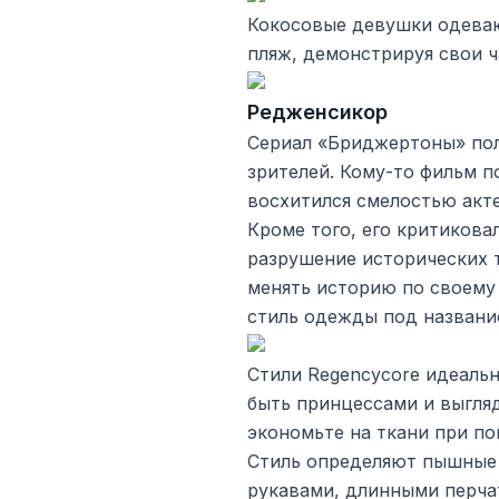
Кокосовые девушки одеваю
пляж, демонстрируя свои ч
Редженсикор
Сериал «Бриджертоны» пол
зрителей. Кому-то фильм п
восхитился смелостью акт
Кроме того, его критиков
разрушение исторических 
менять историю по своему 
стиль одежды под названи
Стили Regencycore идеаль
быть принцессами и выгляд
экономьте на ткани при п
Стиль определяют пышные
рукавами, длинными перча