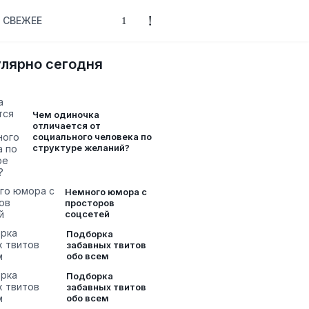
СВЕЖЕЕ
лярно сегодня
Чем одиночка
отличается от
социального человека по
структуре желаний?
Немного юмора с
просторов
соцсетей
Подборка
забавных твитов
обо всем
Подборка
забавных твитов
обо всем