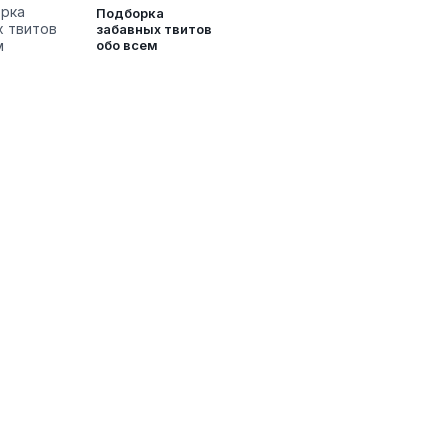
Подборка
забавных твитов
обо всем