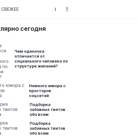
СВЕЖЕЕ
лярно сегодня
Чем одиночка
отличается от
социального человека по
структуре желаний?
Немного юмора с
просторов
соцсетей
Подборка
забавных твитов
обо всем
Подборка
забавных твитов
обо всем