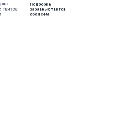
Подборка
забавных твитов
обо всем