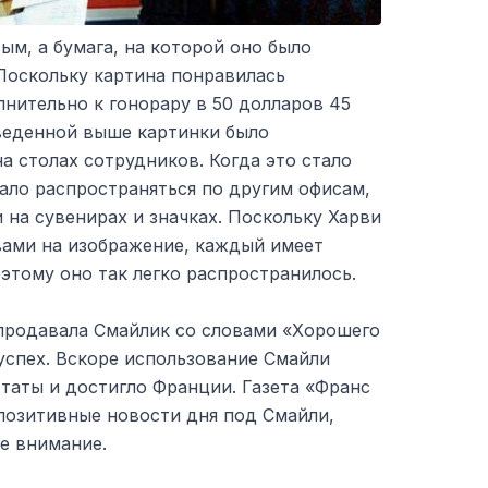
ым, а бумага, на которой оно было
Поскольку картина понравилась
лнительно к гонорару в 50 долларов 45
веденной выше картинки было
а столах сотрудников. Когда это стало
ало распространяться по другим офисам,
и на сувенирах и значках. Поскольку Харви
вами на изображение, каждый имеет
оэтому оно так легко распространилось.
продавала Смайлик со словами «Хорошего
успех. Вскоре использование Смайли
аты и достигло Франции. Газета «Франс
позитивные новости дня под Смайли,
е внимание.