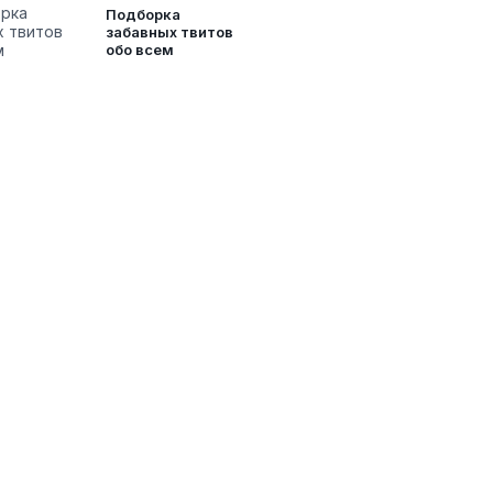
Подборка
забавных твитов
обо всем