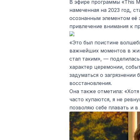
В эфире программы «This M
намеченная на 2023 год, с
осознанным элементом её 
привлечение внимания к п
«Это был поистине волшебн
важнейших моментов в жиз
стал таким», — поделилас
характер церемонии, собы
задуматься о загрязнении 
восстановления.
Она также отметила: «Хотя
часто купаются, я не ревну
позволяю себе плавать и в 