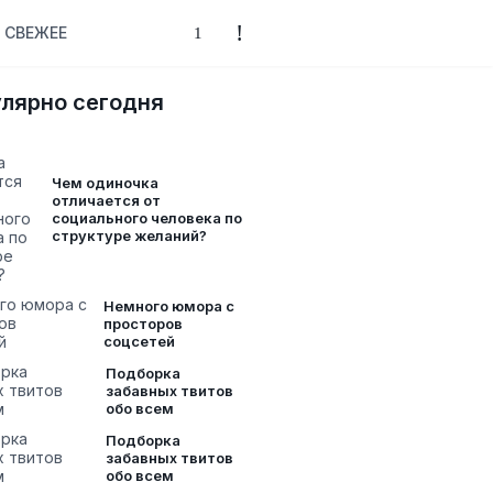
СВЕЖЕЕ
лярно сегодня
Чем одиночка
отличается от
социального человека по
структуре желаний?
Немного юмора с
просторов
соцсетей
Подборка
забавных твитов
обо всем
Подборка
забавных твитов
обо всем