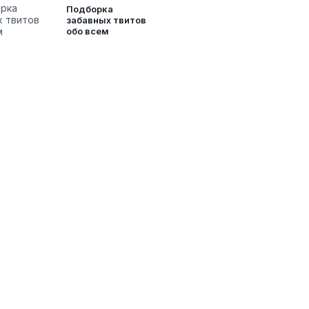
Подборка
забавных твитов
обо всем