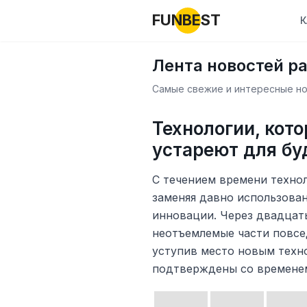
FUNBEST
К
Лента новостей р
Самые свежие и интересные нов
Технологии, кот
устареют для бу
С течением времени техно
заменяя давно использова
инновации. Через двадцат
неотъемлемые части повсед
уступив место новым техно
подтверждены со времене