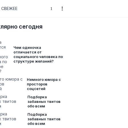
СВЕЖЕЕ
лярно сегодня
Чем одиночка
отличается от
социального человека по
структуре желаний?
Немного юмора с
просторов
соцсетей
Подборка
забавных твитов
обо всем
Подборка
забавных твитов
обо всем