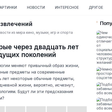
АРТИНКИ
НОВОСТИ
ИНТЕРЕСНОЕ
ДРУГОЕ
азвлечений
Попу
ости из мира кино, музыки, игр и спорта
орые через двадцать лет
дущих поколений
логии меняют привычный образ жизни,
нные предметы на современные
ь лет некоторые обычные предметы,
невной жизни, вероятно, исчезнут,
логиям. Будут ли эти предсказания
м?