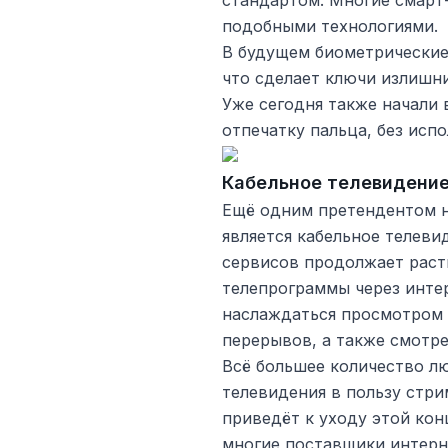
стандартом. Многие смарт
подобными технологиями.
В будущем биометрические
что сделает ключи излишн
Уже сегодня также начали 
отпечатку пальца, без исп
Кабельное телевидени
Ещё одним претендентом н
является кабельное телеви
сервисов продолжает раст
телепрограммы через инте
наслаждаться просмотром 
перерывов, а также смотре
Всё большее количество лю
телевидения в пользу стри
приведёт к уходу этой ко
многие поставщики интерн