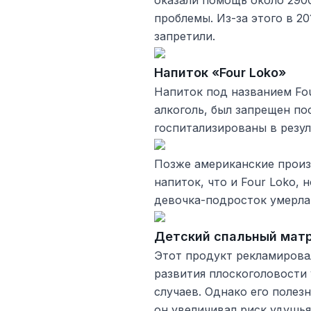
оказали помощь около 290
проблемы. Из-за этого в 2
запретили.
Напиток «Four Loko»
Напиток под названием Fou
алкоголь, был запрещен по
госпитализированы в резул
Позже американские произ
напиток, что и Four Loko, 
девочка-подросток умерла 
Детский спальный мат
Этот продукт рекламирова
развития плоскоголовости
случаев. Однако его полезн
он увеличивал риск удушья