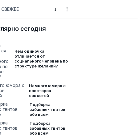
СВЕЖЕЕ
лярно сегодня
Чем одиночка
отличается от
социального человека по
структуре желаний?
Немного юмора с
просторов
соцсетей
Подборка
забавных твитов
обо всем
Подборка
забавных твитов
обо всем