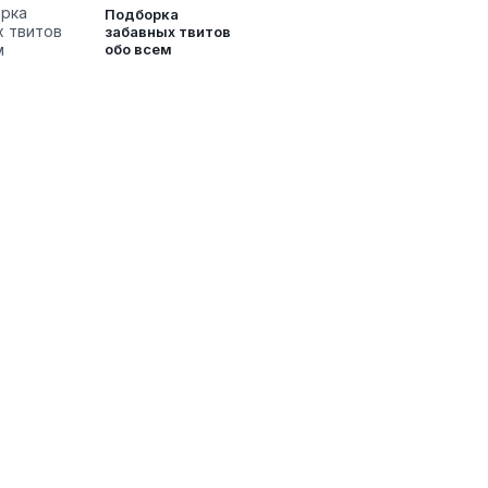
Подборка
забавных твитов
обо всем