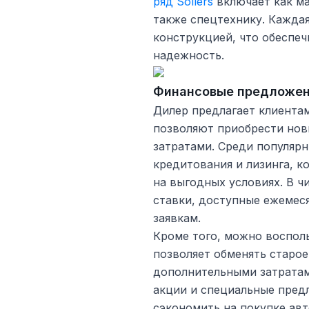
ряд Sollers
включает как ма
также спецтехнику. Кажда
конструкцией, что обеспе
надежность.
Финансовые предложе
Дилер предлагает клиента
позволяют приобрести нов
затратами. Среди популяр
кредитования и лизинга, к
на выгодных условиях. В 
ставки, доступные ежемес
заявкам.
Кроме того, можно восполь
позволяет обменять старо
дополнительными затратам
акции и специальные пред
сэкономить на покупке авт