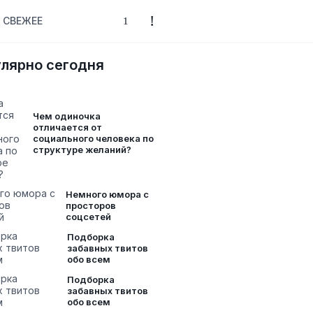
СВЕЖЕЕ
лярно сегодня
Чем одиночка
отличается от
социального человека по
структуре желаний?
Немного юмора с
просторов
соцсетей
Подборка
забавных твитов
обо всем
Подборка
забавных твитов
обо всем