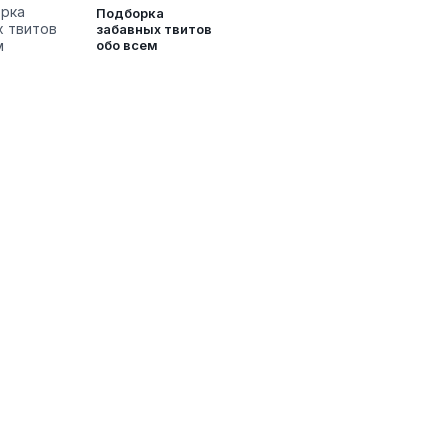
Подборка
забавных твитов
обо всем