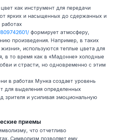
 цвет как инструмент для передачи
 от ярких и насыщенных до сдержанных и
о работах
/1809742601/
формирует атмосферу,
ию произведения. Например, в таких
 жизни», используются теплые цвета для
я, в то время как в «Мадонне» холодные
юбви и страсти, но одновременно с этим
тени в работах Мунка создает уровень
ет для выделения определенных
яд зрителя и усиливая эмоциональную
ческие приемы
имволизму, что отчетливо
тах. Символизм позволяет ему