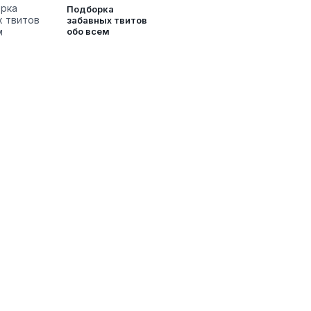
Подборка
забавных твитов
обо всем