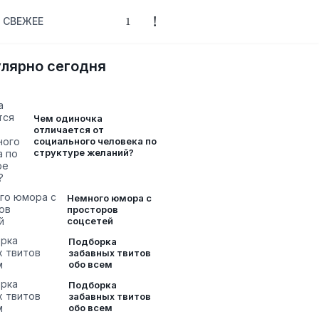
СВЕЖЕЕ
лярно сегодня
Чем одиночка
отличается от
социального человека по
структуре желаний?
Немного юмора с
просторов
соцсетей
Подборка
забавных твитов
обо всем
Подборка
забавных твитов
обо всем