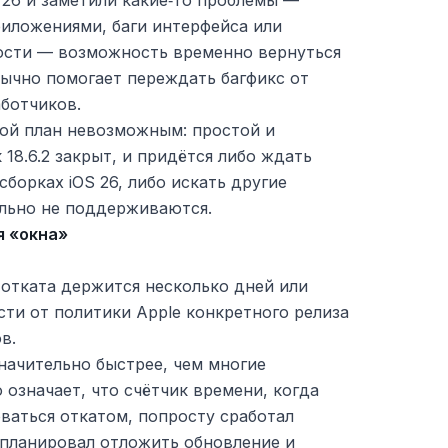
 26 и заметили какие‑то проблемы —
риложениями, баги интерфейса или
ости — возможность временно вернуться
ычно помогает переждать багфикс от
ботчиков.
кой план невозможным: простой и
 18.6.2 закрыт, и придётся либо ждать
борках iOS 26, либо искать другие
льно не поддерживаются.
я «окна»
 отката держится несколько дней или
ти от политики Apple конкретного релиза
в.
значительно быстрее, чем многие
 означает, что счётчик времени, когда
ваться откатом, попросту сработал
 планировал отложить обновление и