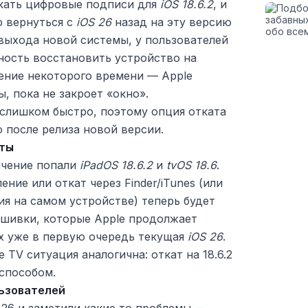
кать цифровые подписи для
iOS 18.6.2
, и
о вернуться с
iOS 26
назад на эту версию
 выхода новой системы, у пользователей
ность восстановить устройство на
ние некоторого времени — Apple
, пока не закроет «окно».
 слишком быстро, поэтому опция отката
 после релиза новой версии.
уты
ичение попали
iPadOS 18.6.2
и
tvOS 18.6
.
ение или откат через Finder/iTunes (или
я на самом устройстве) теперь будет
ошивки, которые Apple продолжает
х уже в первую очередь текущая
iOS 26
.
e TV ситуация аналогична: откат на 18.6.2
способом.
льзователей