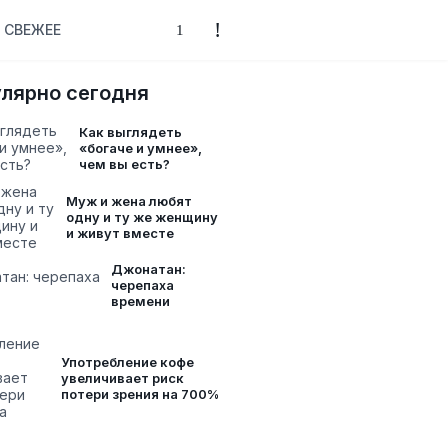
СВЕЖЕЕ
лярно сегодня
Как выглядеть
«богаче и умнее»,
чем вы есть?
Муж и жена любят
одну и ту же женщину
и живут вместе
Джонатан:
черепаха
времени
Употребление кофе
увеличивает риск
потери зрения на 700%